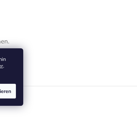
hen.
hin
er
.
ieren