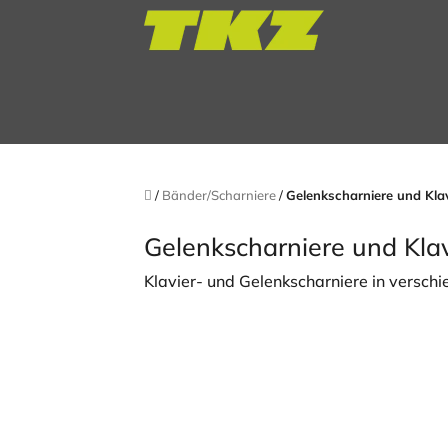
Zum
Inhalt
springen
Startseite
/
Bänder/Scharniere
/
Gelenkscharniere und Kla
Gelenkscharniere und Klav
Klavier- und Gelenkscharniere in versch