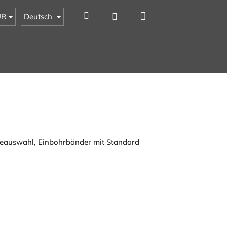
Warenkorb
Suchen
Login
UR
Deutsch
heauswahl, Einbohrbänder mit Standard