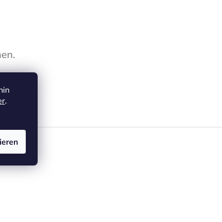
hen.
hin
er
.
ieren