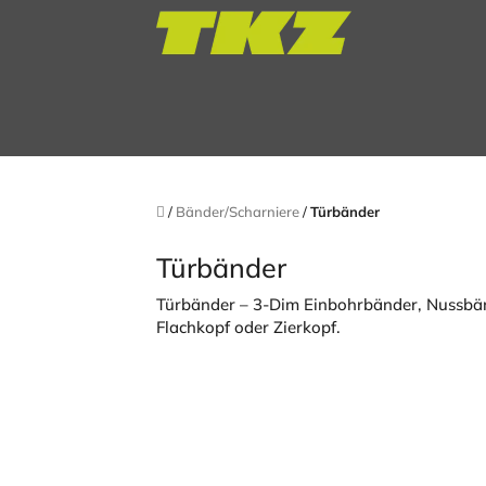
Zum
Inhalt
springen
Startseite
/
Bänder/Scharniere
/
Türbänder
Türbänder
Türbänder – 3-Dim Einbohrbänder, Nussbän
Flachkopf oder Zierkopf.