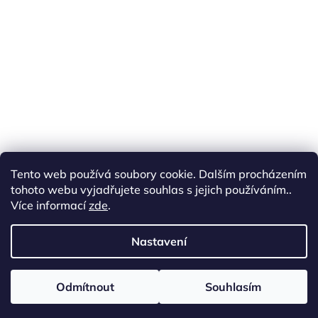
Tento web používá soubory cookie. Dalším procházením
tohoto webu vyjadřujete souhlas s jejich používáním..
Více informací
zde
.
Nastavení
www.tkz.cz
LinkedIn
Copyright 2026
TKZ e-shop
. Všechna
Odmítnout
Souhlasím
Vytvořil Shoptet
práva vyhrazena.