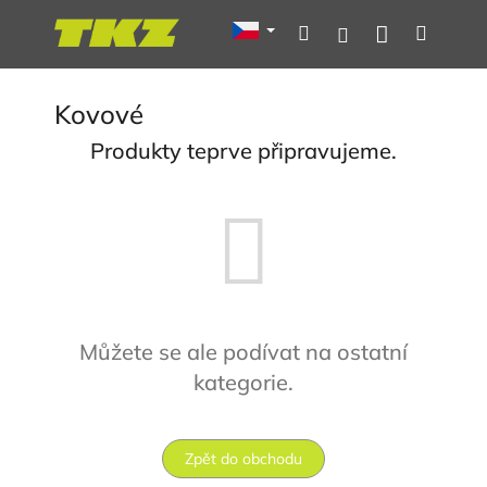
Přejít
Nákupní
Hledat
Menu
Přihlášení
na
obsah
košík
Kovové
Produkty teprve připravujeme.
Můžete se ale podívat na ostatní
kategorie.
Zpět do obchodu