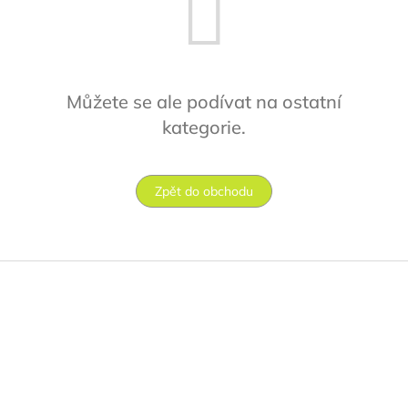
Můžete se ale podívat na ostatní
kategorie.
Zpět do obchodu
Z
á
p
a
t
í