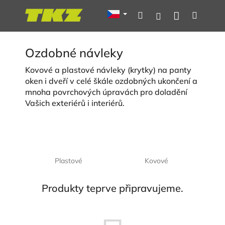
Přejít
Nákupní
Hledat
Menu
Přihlášení
na
obsah
košík
Ozdobné návleky
Kovové a plastové návleky (krytky) na panty
oken i dveří v celé škále ozdobných ukončení a
mnoha povrchových úpravách pro doladění
Vašich exteriérů i interiérů.
Plastové
Kovové
Produkty teprve připravujeme.