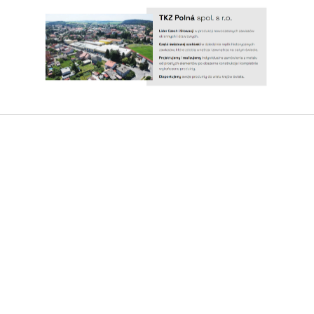
y
m
s
k
l
e
p
S
i
t
e
o
p
!
k
a