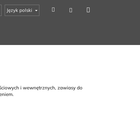
Koszyk
Szukaj
Zaloguj się
Język polski
jściowych i wewnętrznych, zawiasy do
eniem.