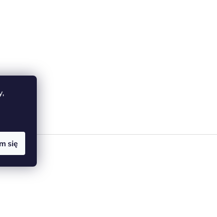
y,
m się