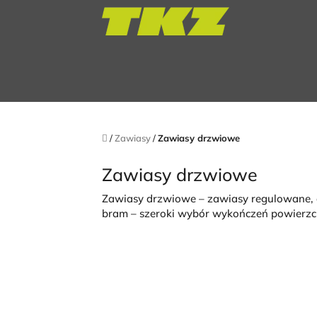
Przejść
do
treści
Home
/
Zawiasy
/
Zawiasy drzwiowe
Zawiasy drzwiowe
Zawiasy drzwiowe – zawiasy regulowane, d
bram – szeroki wybór wykończeń powierzch