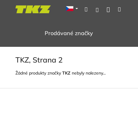
Přejít
Nákupní
Hledat
Menu
Přihlášení
na
obsah
košík
Prodávané značky
TKZ
, Strana 2
Žádné produkty značky
TKZ
nebyly nalezeny...
Z
á
p
a
t
í